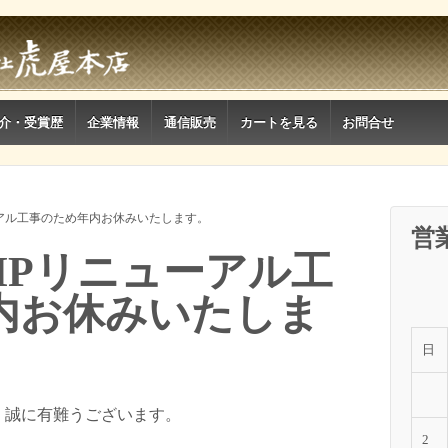
介・受賞歴
企業情報
通信販売
カートを見る
お問合せ
アル工事のため年内お休みいたします。
営
HPリニューアル工
内お休みいたしま
日
、誠に有難うございます。
2