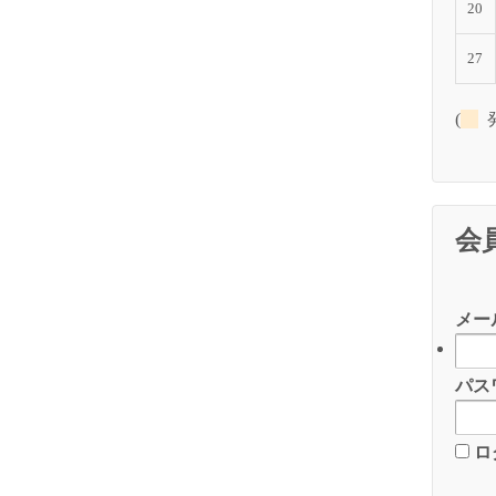
20
27
(
発
会
メー
パス
ロ