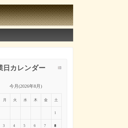
業日カレンダー
今月(2026年8月)
月
火
水
木
金
土
1
3
4
5
6
7
8