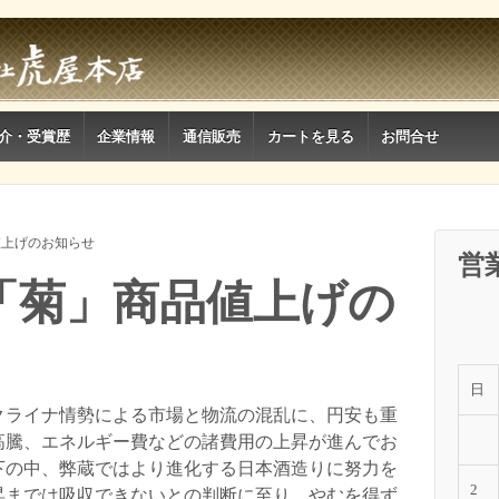
介・受賞歴
企業情報
通信販売
カートを見る
お問合せ
値上げのお知らせ
営
「菊」商品値上げの
日
クライナ情勢による市場と物流の混乱に、円安も重
高騰、エネルギー費などの諸費用の上昇が進んでお
下の中、弊蔵ではより進化する日本酒造りに努力を
2
昇までは吸収できないとの判断に至り、やむを得ず