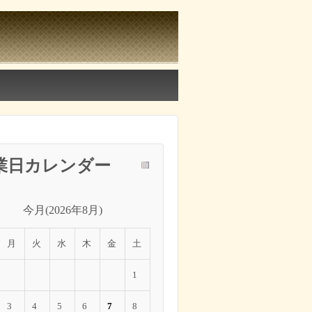
業日カレンダー
今月(2026年8月)
月
火
水
木
金
土
1
3
4
5
6
7
8