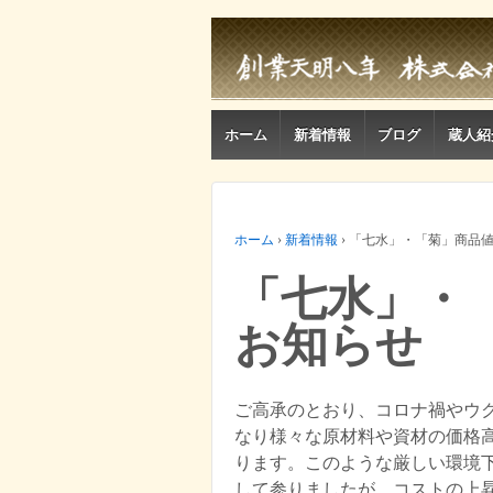
ホーム
新着情報
ブログ
蔵人紹
ホーム
›
新着情報
›
「七水」・「菊」商品
「七水」・
お知らせ
ご高承のとおり、コロナ禍やウ
なり様々な原材料や資材の価格
ります。このような厳しい環境
して参りましたが、コストの上