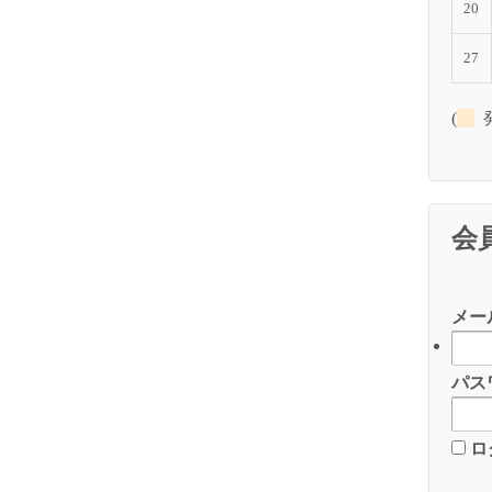
20
27
(
発
会
メー
パス
ロ